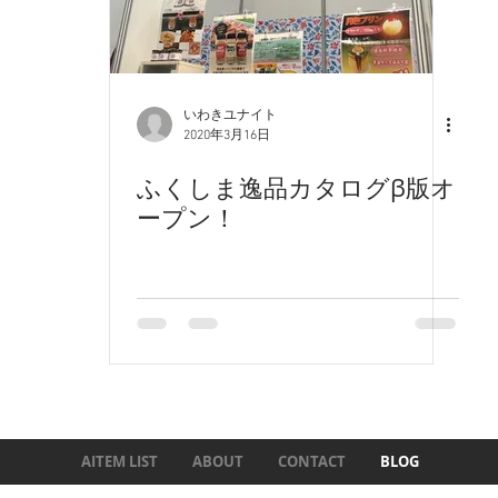
いわきユナイト
2020年3月16日
ふくしま逸品カタログβ版オ
ープン！
AITEM LIST
ABOUT
CONTACT
BLOG