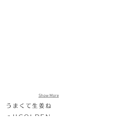
Show More
うまくて生姜ね
ぇ!!GOLDEN
テレビにも登場し全国的に大人気の「う